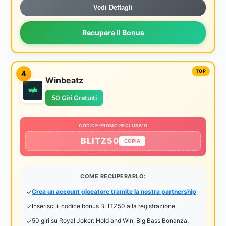
Vedi Dettagli
Recupera il Bonus
4
Winbeatz
50 Giri Gratuiti
CODICE PROMO ESCLUSIVO
BLITZ50
COPIA
COME RECUPERARLO:
Crea un account giocatore tramite la nostra partnership
Inserisci il codice bonus BLITZ50 alla registrazione
50 giri su Royal Joker: Hold and Win, Big Bass Bonanza,