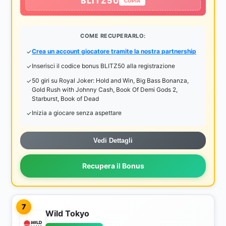
BLITZ50
COPIA
COME RECUPERARLO:
Crea un account giocatore tramite la nostra partnership
Inserisci il codice bonus BLITZ50 alla registrazione
50 giri su Royal Joker: Hold and Win, Big Bass Bonanza,
Gold Rush with Johnny Cash, Book Of Demi Gods 2,
Starburst, Book of Dead
Inizia a giocare senza aspettare
Vedi Dettagli
Recupera il Bonus
7
Wild Tokyo