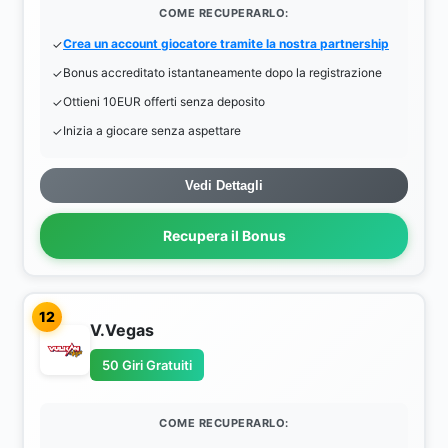
COME RECUPERARLO:
Crea un account giocatore tramite la nostra partnership
Bonus accreditato istantaneamente dopo la registrazione
Ottieni 10EUR offerti senza deposito
Inizia a giocare senza aspettare
Vedi Dettagli
Recupera il Bonus
12
V.Vegas
50 Giri Gratuiti
COME RECUPERARLO: