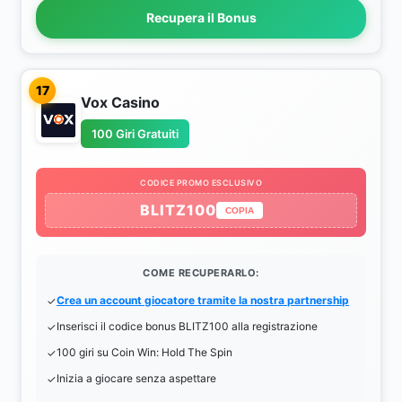
Recupera il Bonus
17
Vox Casino
100 Giri Gratuiti
CODICE PROMO ESCLUSIVO
BLITZ100
COPIA
COME RECUPERARLO:
Crea un account giocatore tramite la nostra partnership
Inserisci il codice bonus BLITZ100 alla registrazione
100 giri su Coin Win: Hold The Spin
Inizia a giocare senza aspettare