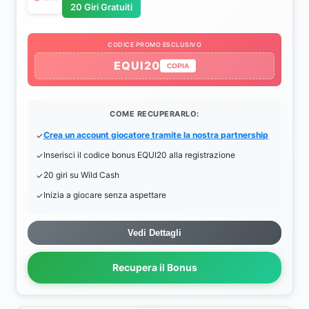
20 Giri Gratuiti
CODICE PROMO ESCLUSIVO
EQUI20
COPIA
COME RECUPERARLO:
Crea un account giocatore tramite la nostra partnership
Inserisci il codice bonus EQUI20 alla registrazione
20 giri su Wild Cash
Inizia a giocare senza aspettare
Vedi Dettagli
Recupera il Bonus