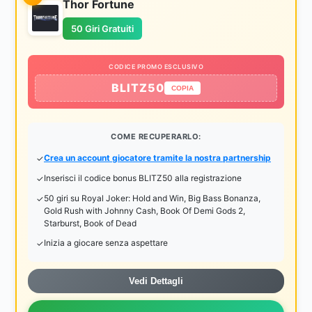
Thor Fortune
50 Giri Gratuiti
CODICE PROMO ESCLUSIVO
BLITZ50
COPIA
COME RECUPERARLO:
Crea un account giocatore tramite la nostra partnership
Inserisci il codice bonus BLITZ50 alla registrazione
50 giri su Royal Joker: Hold and Win, Big Bass Bonanza,
Gold Rush with Johnny Cash, Book Of Demi Gods 2,
Starburst, Book of Dead
Inizia a giocare senza aspettare
Vedi Dettagli