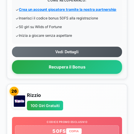
COME RECUPERARLO:
Crea un account giocatore tramite la nostra partnership
Inserisci il codice bonus 50FS alla registrazione
50 giri su Wilds of Fortune
Inizia a giocare senza aspettare
Vedi Dettagli
Recupera il Bonus
26
Rizzio
100 Giri Gratuiti
CODICE PROMO ESCLUSIVO
50FS
COPIA