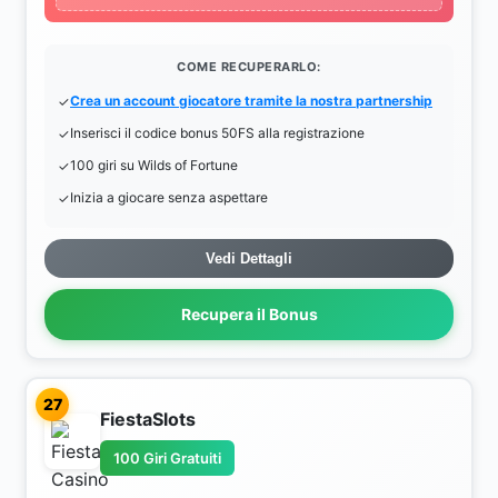
COME RECUPERARLO:
Crea un account giocatore tramite la nostra partnership
Inserisci il codice bonus 50FS alla registrazione
100 giri su Wilds of Fortune
Inizia a giocare senza aspettare
Vedi Dettagli
Recupera il Bonus
27
FiestaSlots
100 Giri Gratuiti