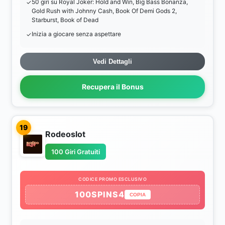
50 giri su Royal Joker: Hold and Win, Big Bass Bonanza,
Gold Rush with Johnny Cash, Book Of Demi Gods 2,
Starburst, Book of Dead
Inizia a giocare senza aspettare
Vedi Dettagli
Recupera il Bonus
19
Rodeoslot
100 Giri Gratuiti
CODICE PROMO ESCLUSIVO
100SPINS4
COPIA