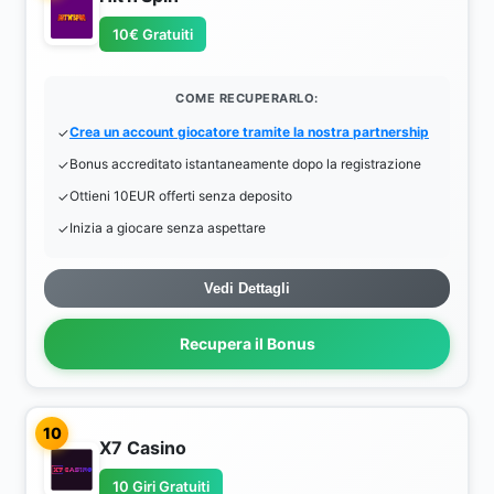
10€ Gratuiti
COME RECUPERARLO:
Crea un account giocatore tramite la nostra partnership
Bonus accreditato istantaneamente dopo la registrazione
Ottieni 10EUR offerti senza deposito
Inizia a giocare senza aspettare
Vedi Dettagli
Recupera il Bonus
10
X7 Casino
10 Giri Gratuiti