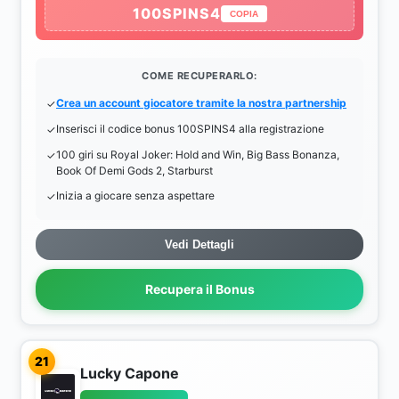
100SPINS4
COPIA
COME RECUPERARLO:
Crea un account giocatore tramite la nostra partnership
Inserisci il codice bonus 100SPINS4 alla registrazione
100 giri su Royal Joker: Hold and Win, Big Bass Bonanza,
Book Of Demi Gods 2, Starburst
Inizia a giocare senza aspettare
Vedi Dettagli
Recupera il Bonus
21
Lucky Capone