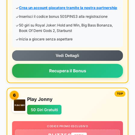
Crea un account giocatore tramite la nostra partnership
Inserisci il codice bonus 50SPINS3 alla registrazione
50 giri su Royal Joker: Hold and Win, Big Bass Bonanza,
Book Of Demi Gods 2, Starburst
Inizia a giocare senza aspettare
Vedi Dettagli
Recupera il Bonus
6
Play Jonny
50 Giri Gratuiti
CODICE PROMO ESCLUSIVO